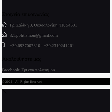
Στοιχεία επικοινωνίας
Γρ. Ζαλίκη 3, Θεσσαλονίκη, ΤΚ 54631
3.1.politismou@gmail.com
+30.6937007810 - +30.2310241261
Ακολουθήστε μας
Facebook:
Τρι.ενα πολιτισμού
© 2022 – All Rights Reserved