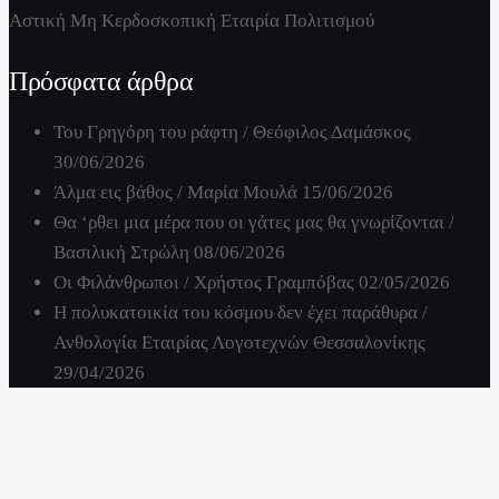
Αστική Μη Κερδοσκοπική Εταιρία Πολιτισμού
Πρόσφατα άρθρα
Του Γρηγόρη του ράφτη / Θεόφιλος Δαμάσκος
30/06/2026
Άλμα εις βάθος / Μαρία Μουλά
15/06/2026
Θα ‘ρθει μια μέρα που οι γάτες μας θα γνωρίζονται /
Βασιλική Στρώλη
08/06/2026
Οι Φιλάνθρωποι / Χρήστος Γραμπόβας
02/05/2026
Η πολυκατοικία του κόσμου δεν έχει παράθυρα /
Ανθολογία Εταιρίας Λογοτεχνών Θεσσαλονίκης
29/04/2026