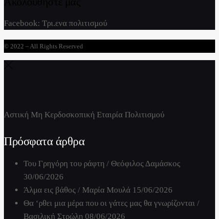
Ακολουθήστε μας
Facebook:
Τρι.ενα πολιτισμού
© 2022 – All Rights Reserved
Αστική Μη Κερδοσκοπική Εταιρία Πολιτισμού
Πρόσφατα άρθρα
Του Γρηγόρη του ράφτη / Θεόφιλος Δαμάσκος
30/06/2026
Άλμα εις βάθος / Μαρία Μουλά
15/06/2026
Θα ‘ρθει μια μέρα που οι γάτες μας θα γνωρίζονται /
Βασιλική Στρώλη
08/06/2026