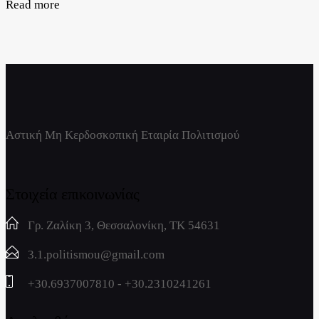
Read more
Αστική Μη Κερδοσκοπική Εταιρία Πολιτισμού
Στοιχεία επικοινωνίας
Γρ. Ζαλίκη 3, Θεσσαλονίκη, ΤΚ 54631
3.1.politismou@gmail.com
+30.6937007810 - +30.2310241261