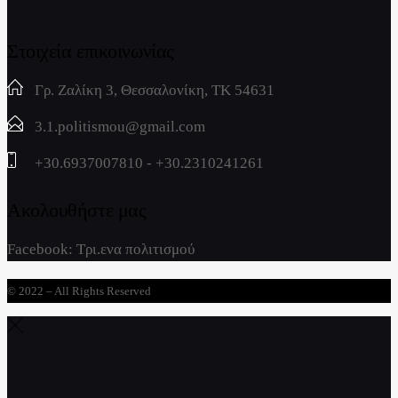
Στοιχεία επικοινωνίας
Γρ. Ζαλίκη 3, Θεσσαλονίκη, ΤΚ 54631
3.1.politismou@gmail.com
+30.6937007810 - +30.2310241261
Ακολουθήστε μας
Facebook:
Τρι.ενα πολιτισμού
© 2022 – All Rights Reserved