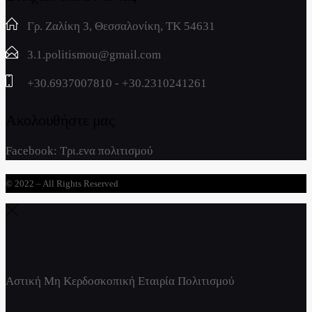
Γρ. Ζαλίκη 3, Θεσσαλονίκη, ΤΚ 54631
3.1.politismou@gmail.com
+30.6937007810 - +30.2310241261
Ακολουθήστε μας
Facebook:
Τρι.ενα πολιτισμού
© 2022 – All Rights Reserved
Αστική Μη Κερδοσκοπική Εταιρία Πολιτισμού