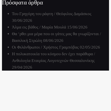
Πρόσφατα άρθρα
Του Γρηγόρη του ράφτη / Θεόφιλος Δαμάσκος
30/06/2026
Άλμα εις βάθος / Μαρία Μουλά
15/06/2026
Θα ‘ρθει μια μέρα που οι γάτες μας θα γνωρίζονται /
Βασιλική Στρώλη
08/06/2026
Οι Φιλάνθρωποι / Χρήστος Γραμπόβας
02/05/2026
Η πολυκατοικία του κόσμου δεν έχει παράθυρα /
Ανθολογία Εταιρίας Λογοτεχνών Θεσσαλονίκης
29/04/2026