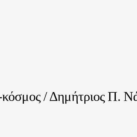
-κόσμος / Δημήτριος Π. Ν