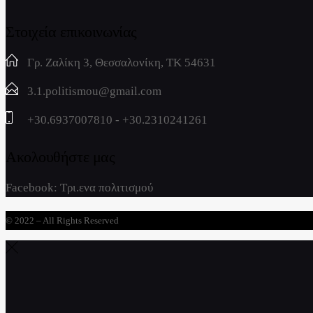
Στοιχεία επικοινωνίας
Γρ. Ζαλίκη 3, Θεσσαλονίκη, ΤΚ 54631
3.1.politismou@gmail.com
+30.6937007810 - +30.2310241261
Ακολουθήστε μας
Facebook:
Τρι.ενα πολιτισμού
© 2022 – All Rights Reserved