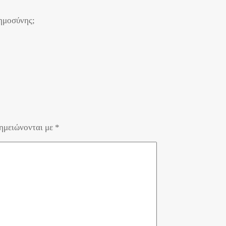
οημοσύνης;
σημειώνονται με
*